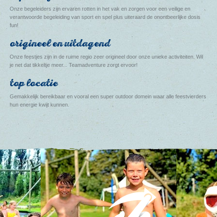
Onze begeleiders zijn ervaren rotten in het vak en zorgen voor een veilige en
verantwoorde begeleiding van sport en spel plus uiteraard de onontbeerlijke dosis
fun!
origineel en uitdagend
Onze feestjes zijn in de ruime regio zeer origineel door onze unieke activiteiten. Wil
je net dat tikkeltje meer... Teamadventure zorgt ervoor!
top locatie
Gemakkelijk bereikbaar en vooral een super outdoor domein waar alle feestvierders
hun energie kwijt kunnen.