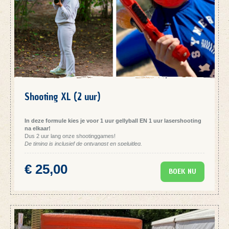
deelnemers aan. Wijzigt dit aantal nadien nog, geen probleem, je kan ons
dat altijd via mail laten weten (
info@teamadventure.be
).
Shooting XL (2 uur)
In deze formule kies je voor 1 uur gellyball EN 1 uur lasershooting
na elkaar!
Dus 2 uur lang onze shootinggames!
De timing is inclusief de ontvangst en speluitleg.
BOEKEN:
Om te boeken klik je op de link hieronder. Je duidt eerst het aantal
€ 25,00
deelnemers aan. Wijzigt dit aantal nadien nog, geen probleem, je kan ons
BOEK NU
dat altijd via mail laten weten (
info@teamadventure.be
).