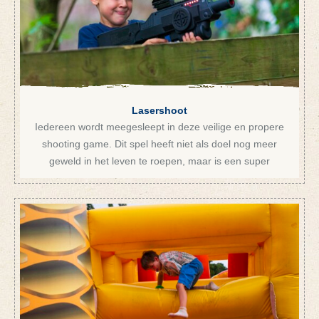
Lasershoot
Iedereen wordt meegesleept in deze veilige en propere
shooting game. Dit spel heeft niet als doel nog meer
geweld in het leven te roepen, maar is een super
upgrade van het eeuwenoude politie en dief-spelletje.
Als team wordt je uitgedaagd om tactisch te spelen, om
snel beslissingen te nemen en te handelen, gezien het
gevaar om iedere hoek schuilt. Spanning, actie, snel
lopen, goed mikken, het komt allemaal aan bod in onze
lasershoot missies.