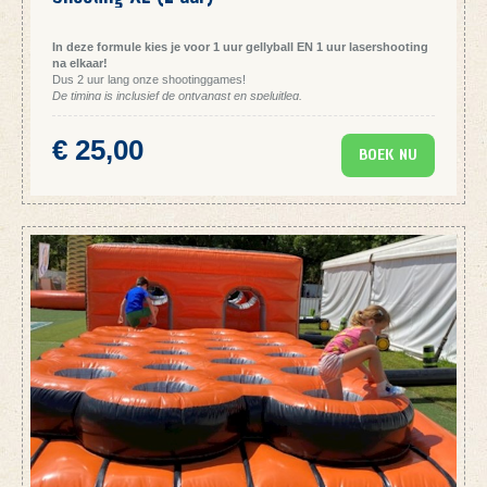
In deze formule kies je voor 1 uur gellyball EN 1 uur lasershooting
na elkaar!
Dus 2 uur lang onze shootinggames!
De timing is inclusief de ontvangst en speluitleg.
BOEKEN:
Om te boeken klik je op de link hieronder. Je duidt eerst het aantal
€ 25,00
deelnemers aan. Wijzigt dit aantal nadien nog, geen probleem, je kan ons
BOEK NU
dat altijd via mail laten weten (
info@teamadventure.be
).