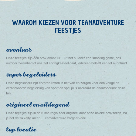
WAAROM KIEZEN VOOR TEAMADVENTURE
FEESTJES
avontuur
Onze feestjes zijn één brok avontuur... Of het nu over een shooting game, ons
outdoor zwembad of ons zot springkasteel gaat, iedereen beleeft een tof avontuur!
super begeleiders
Onze begeleiders zijn ervaren rotten in het vak en zorgen voor een veilige en
verantwoorde begeleiding van sport en spel plus uiteraard de onontbeerlijke dosis
fun!
origineel en uitdagend
Onze feestjes zijn in de ruime regio zeer origineel door onze unieke activiteiten. Wil
je net dat tikkeltje meer... Teamadventure zorgt ervoor!
top locatie